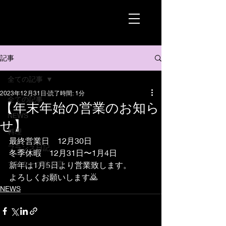
記事
全ての記事
2023年12月31日
読了時間: 1分
全ての記事
【年末年始の営業のお知ら
NEWS
せ】
料理
最終営業日　12月30日
フランス日記
冬季休暇　12月31日〜1月4日
マスターの独り言
新年は1月5日より営業致します。
よろしくお願いします🙇
NEWS