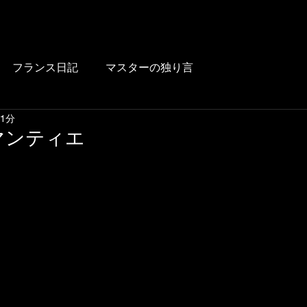
HOME
BLOG
FOOD
DRINK
WINE
LUNCH
LINK
フランス日記
マスターの独り言
 1分
マンティエ