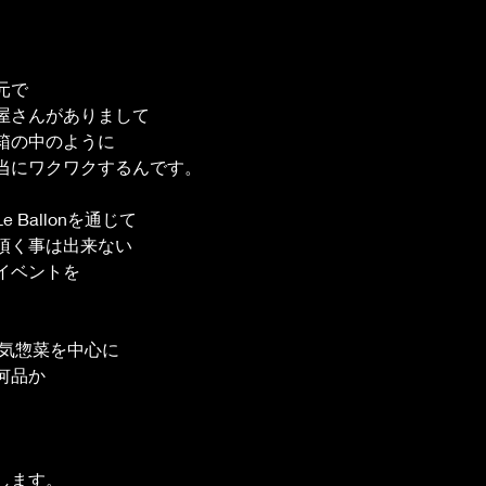
元で
屋さんがありまして
箱の中のように
当にワクワクするんです。
Ballonを通じて
頂く事は出来ない
イベントを
の人気惣菜を中心に
何品か
します。