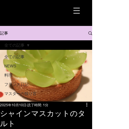
記事
全ての記事
全ての記事
NEWS
料理
フランス日記
マスターの独り言
2025年10月10日
読了時間: 1分
シャインマスカットのタ
ルト