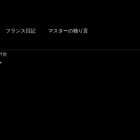
HOME
BLOG
FOOD
DRINK
WINE
LUNCH
LINK
フランス日記
マスターの独り言
 1分
ン