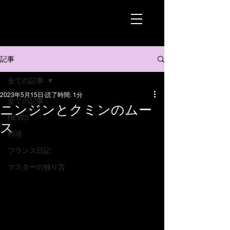
記事
全ての記事
2023年5月15日
読了時間: 1分
全ての記事
ニンジンとクミンのムー
NEWS
ス
料理
フランス日記
マスターの独り言