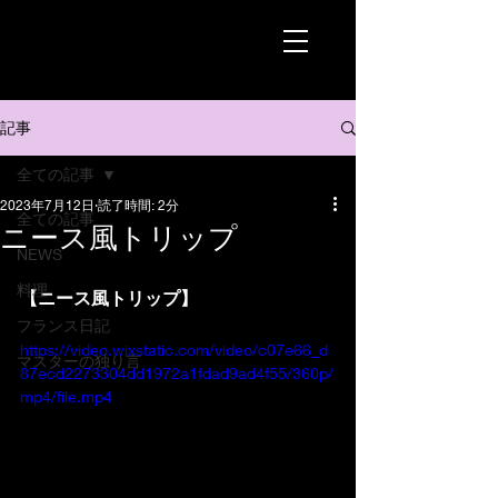
記事
全ての記事
2023年7月12日
読了時間: 2分
全ての記事
ニース風トリップ
NEWS
料理
【ニース風トリップ】
フランス日記
https://video.wixstatic.com/video/c07e66_d
マスターの独り言
87ecd2273304dd1972a1fdad9ad4f55/360p/
mp4/file.mp4