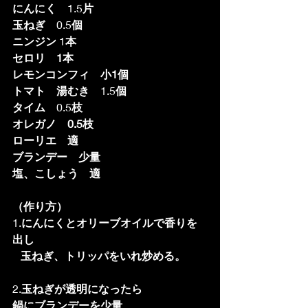
にんにく　
1.5
片
玉ねぎ　
0.5
個
ニンジン
 1
本
セロリ　1本
レモンコンフィ　小1個
トマト　湯むき　
1.5
個
タイム　
0.5
枝
オレガノ　0.5枝
ローリエ　適
ブランデー　少量
塩、こしょう　適
（作り方）
1.
にんにくとオリーブオイルで香りを
出し
玉ねぎ、トリッパをいれ炒める。
2.
玉ねぎが透明になったら
鍋にブランデーを少量