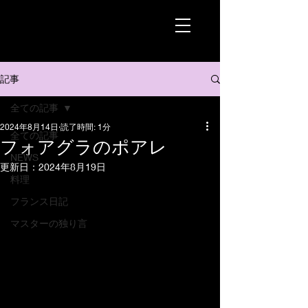
記事
全ての記事
2024年8月14日
読了時間: 1分
全ての記事
フォアグラのポアレ
NEWS
更新日：
2024年8月19日
料理
フランス日記
マスターの独り言