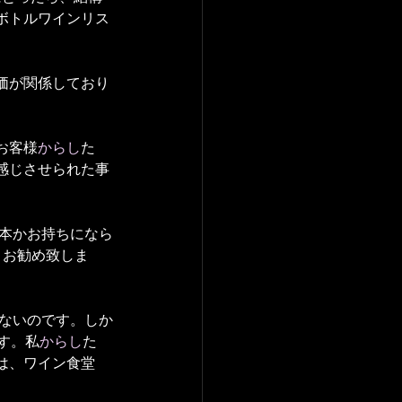
ボトルワインリス
価が関係しており
。
お客様
からし
た
感じさせられた事
何本かお持ちになら
くお勧め致しま
出ないのです。しか
す。私
からし
た
は、ワイン食堂