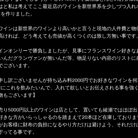
はと私は考えてここ最近店のワインを新世界系を少しづつ入れ
0円を作りました。
ワインは新世界のワインより高いかと言うと現地の人件費と物
高ければ、どう考えても売値が高くつくのは致し方無い事です
インオンリーで勝負しましたが、見事にフランスワイン好きな
いんだグランヴァンが無いんだ等、物足りない内容のリストに
でございます。
申し訳ございませんが持ち込み料2000円でお好きなワインを
前にこれを飲みたいんで、入れて欲しいとお伝えされる事を強
物もございます】
売り5000円以上のワインは店として、置いても綾瀬ではほぼ
好きな方がいらっしゃるのを踏まえて20本ほど在庫しておりま
がお客様に財布の負担になるやり方だけは避けよう、それだけ
て守ってる事です。