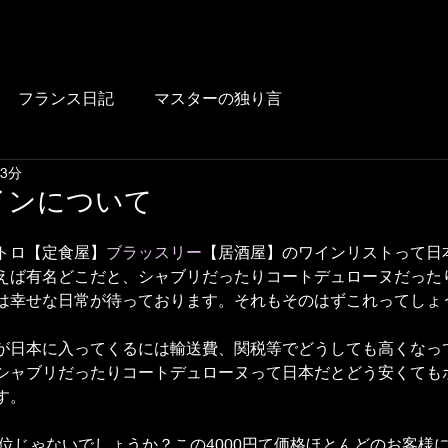
HOME
BLOG
FOOD
DRINK
WINE
LUNCH
LINK
フランス日記
マスターの独り言
 3分
インについて
トロ【定食屋】
ブラッスリー
【居酒屋】のワインリストって日
えば有名どこだと、シャブリだったりコートデュローヌだった
は幸せな日常が待っております。それもそのはずこれってしょ
が日本に入ってくるには輸送費、関税等でどうしても高くなっ
シャブリだったりコートデュローヌって日本だとどう安くてもボ
す。
円位じゃないでしょうか？この4000円て価格ほとんどのお客様