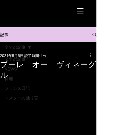
記事
全ての記事
2021年5月6日
読了時間: 1分
全ての記事
プーレ オー ヴィネーグ
NEWS
ル
料理
フランス日記
マスターの独り言