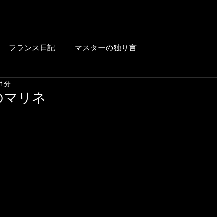
HOME
BLOG
FOOD
DRINK
WINE
LUNCH
LINK
フランス日記
マスターの独り言
 1分
のマリネ