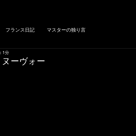
HOME
BLOG
FOOD
DRINK
WINE
LUNCH
LINK
フランス日記
マスターの独り言
 1分
 ヌーヴォー