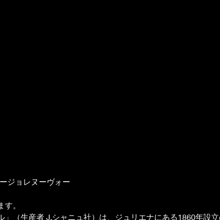
 ボージョレヌーヴォー 
ます。
」（生産者 J.シャニュ社）は、ジュリエナにある1860年設