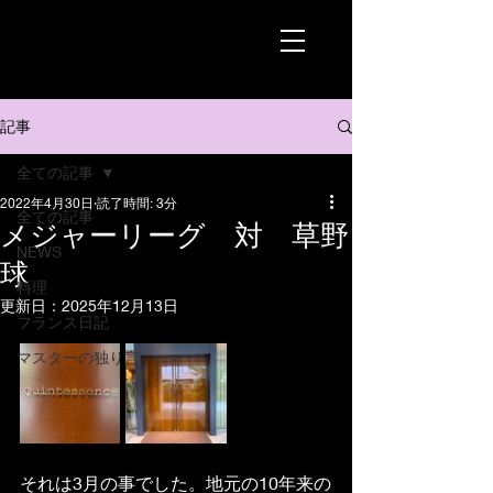
記事
全ての記事
2022年4月30日
読了時間: 3分
全ての記事
メジャーリーグ 対 草野
NEWS
球
料理
更新日：
2025年12月13日
フランス日記
マスターの独り言
それは3
月の事でした。地元の10年来の