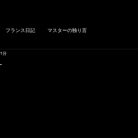
HOME
BLOG
FOOD
DRINK
WINE
LUNCH
LINK
フランス日記
マスターの独り言
 1分
ユ