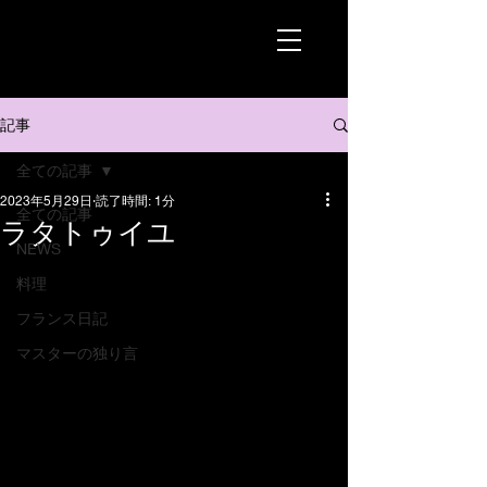
記事
全ての記事
2023年5月29日
読了時間: 1分
全ての記事
ラタトゥイユ
NEWS
料理
フランス日記
マスターの独り言