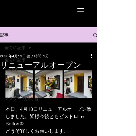
記事
全ての記事
2023年4月19日
読了時間: 1分
全ての記事
リニューアルオープン
NEWS
料理
フランス日記
マスターの独り言
本日、4月18日リニューアルオープン致
しました。皆様今後ともビストロLe 
Ballonを
どうぞ宜しくお願いします。