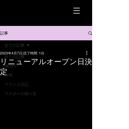
記事
全ての記事
2023年4月7日
読了時間: 1分
全ての記事
リニューアルオープン日決
NEWS
定
料理
フランス日記
マスターの独り言