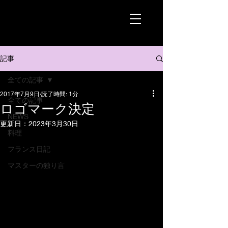
記事
全ての記事
2017年7月9日
読了時間: 1分
全ての記事
ロゴマーク決定
NEWS
更新日：
2023年3月30日
料理
フランス日記
マスターの独り言