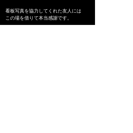
看板写真を協力してくれた友人には
この場を借りて本当感謝です。　
どうもありがとう。
NEWS
マスターの独り言
最新記事
すべて表示