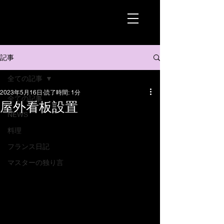
記事
全ての記事
2023年5月16日
読了時間: 1分
全ての記事
屋外看板設置
NEWS
料理
フランス日記
マスターの独り言