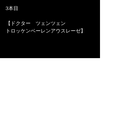
3本目
【ドクター　ツェンツェン　
トロッケンベーレンアウスレーゼ】