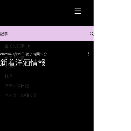
記事
全ての記事
2025年9月19日
読了時間: 2分
全ての記事
新着洋酒情報
NEWS
料理
フランス日記
マスターの独り言