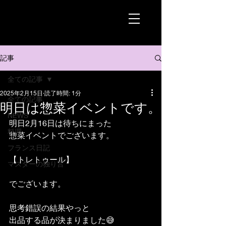
記事
全ての記事
2025年2月15日
読了時間: 1分
全ての記事
明日は惣菜イベントです。
NEWS
明日2月16日は待ちにまった
料理
惣菜イベントでございます。
フランス日記
【トレトゥール】
マスターの独り言
でございます。
思考錯誤の結果やっと
出品する品が決まりました😅