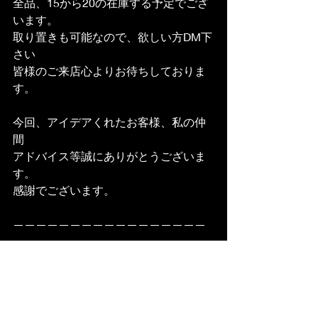
全品、15から20の在庫する予定でござ
います。
取り置きも可能なので、欲しい方DM下
さい
皆様のご来店心よりお待ちしておりま
す。
今回、アイデアくれたお客様、私の仲
間
アドバイス等誠にありがとうございま
す。
感謝でございます。
—————————————————
——
ビストロ　Le  Ballon （バロン）
東京都足立区綾瀬2-25-8