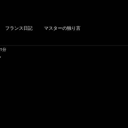
HOME
BLOG
FOOD
DRINK
WINE
LUNCH
LINK
フランス日記
マスターの独り言
 1分
ン