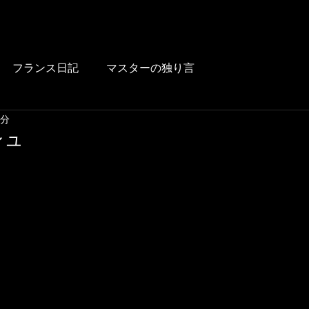
HOME
BLOG
FOOD
DRINK
WINE
LUNCH
LINK
フランス日記
マスターの独り言
1分
シュ