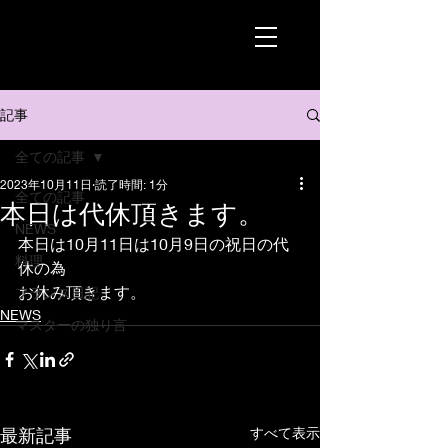
記事
全ての記事
2023年10月11日
読了時間: 1分
全ての記事
本日は代休頂きます。
NEWS
本日は10月11日は10月9日の祝日の代
料理
休の為
お休み頂きます。
フランス日記
NEWS
マスターの独り言
最新記事
すべて表示