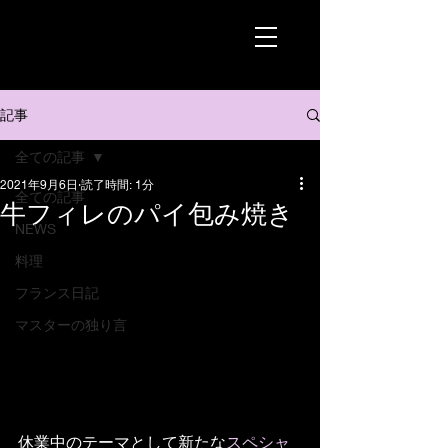
記事
全ての記事
2021年9月6日
読了時間: 1分
全ての記事
牛フィレのパイ包み焼き
NEWS
料理
フランス日記
マスターの独り言
休業中のテーマとして新たな
スペシャ