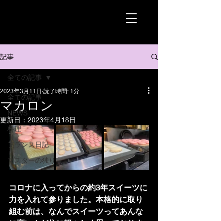
記事
全ての記事
2023年3月11日
読了時間: 1分
全ての記事
マカロン
NEWS
更新日：
2023年4月18日
料理
フランス日記
マスターの独り言
コロナに入ってからの約3年スイーツに
力を入れて参りました。本格的に取り
組む前は、なんでスイーツってあんな