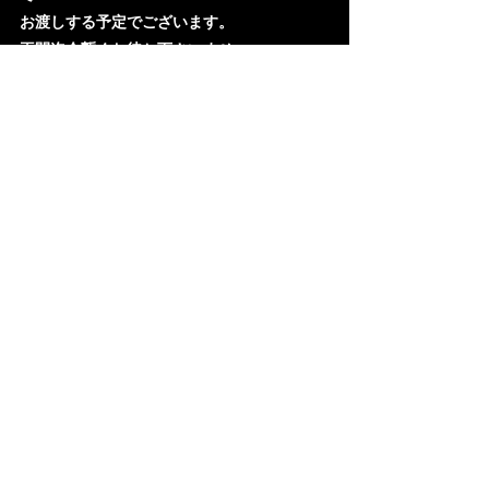
お渡しする予定でございます。
再開迄今暫くお待ち下さいませ。
料理
最新記事
すべて表示