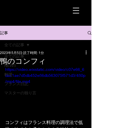
記事
全ての記事
2023年5月5日
読了時間: 1分
全ての記事
鴨のコンフィ
NEWS
https://video.wixstatic.com/video/c07e66_6
料理
dac1ae7d5db452e86db563075f571d3/480p
/mp4/file.mp4
フランス日記
マスターの独り言
コンフィはフランス料理の調理法で低