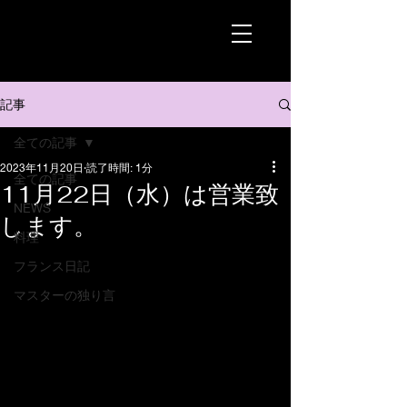
記事
全ての記事
2023年11月20日
読了時間: 1分
全ての記事
11月22日（水）は営業致
NEWS
します。
料理
フランス日記
マスターの独り言