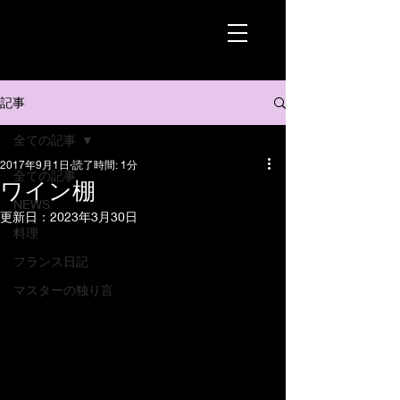
記事
全ての記事
2017年9月1日
読了時間: 1分
全ての記事
ワイン棚
NEWS
更新日：
2023年3月30日
料理
フランス日記
マスターの独り言