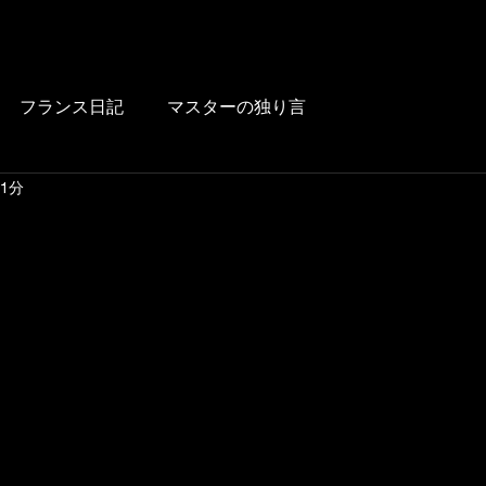
HOME
BLOG
FOOD
DRINK
WINE
LUNCH
LINK
フランス日記
マスターの独り言
 1分