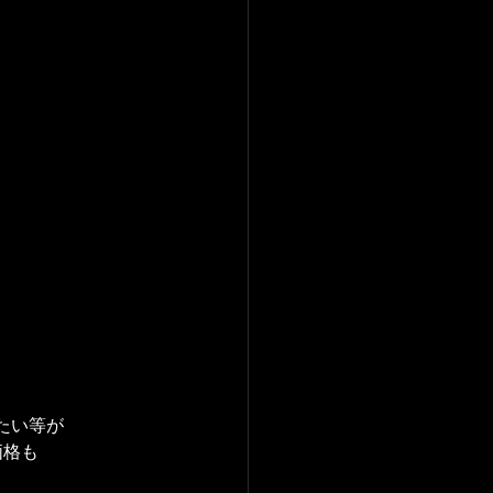
たい等が
価格も