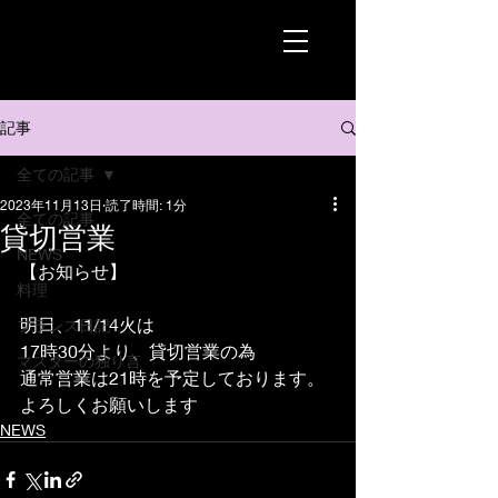
記事
全ての記事
2023年11月13日
読了時間: 1分
全ての記事
貸切営業
NEWS
【お知らせ】
料理
明日、11/14火は
フランス日記
17時30分より、貸切営業の為
マスターの独り言
通常営業は21時を予定しております。
よろしくお願いします
NEWS