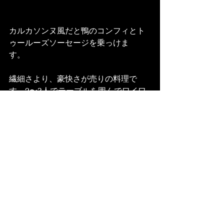
カルカソンヌ風だと鴨のコンフィとト
ゥールーズソーセージを乗っけま
す。　
繊細さより、豪快さが売りの料理で
す。2〜3人でテーブルを囲んでワイワ
イ食べてください
よろしくお願いします。