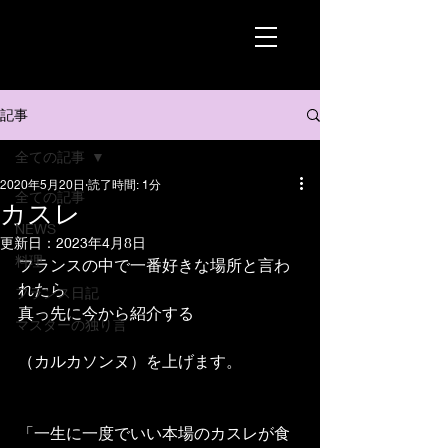
記事
全ての記事
2020年5月20日
読了時間: 1分
全ての記事
カスレ
NEWS
更新日：
2023年4月8日
料理
フランスの中で一番好きな場所と言わ
れたら
フランス日記
真っ先に今から紹介する
マスターの独り言
（カルカソンヌ）を上げます。
「一生に一度でいい本場のカスレが食