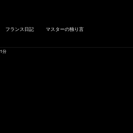
HOME
BLOG
FOOD
DRINK
WINE
LUNCH
LINK
フランス日記
マスターの独り言
 1分