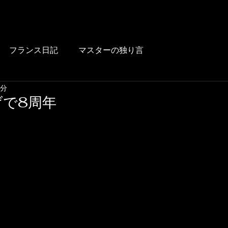
HOME
BLOG
FOOD
DRINK
WINE
LUNCH
LINK
フランス日記
マスターの独り言
1分
げで8周年