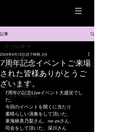
記事
全ての記事
2024年9月12日
読了時間: 2分
全ての記事
7周年記念イベントご来場
NEWS
された皆様ありがとうご
料理
ざいます。
フランス日記
7周年の記念Liveイベント大盛況でし
マスターの独り言
た。
今回のイベントを開くに当たり
素晴らしい演奏をして頂いた、
東海林美乃梨さん、ne-zeさん、
司会をして頂いた、深川さん