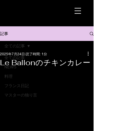
記事
全ての記事
2025年7月24日
読了時間: 1分
全ての記事
Le Ballonのチキンカレー
NEWS
料理
フランス日記
マスターの独り言