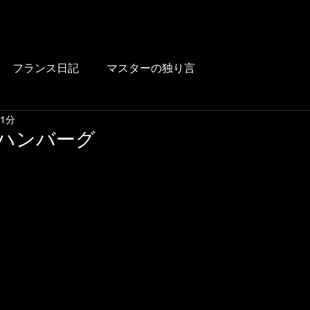
HOME
BLOG
FOOD
DRINK
WINE
LUNCH
LINK
フランス日記
マスターの独り言
 1分
nのハンバーグ