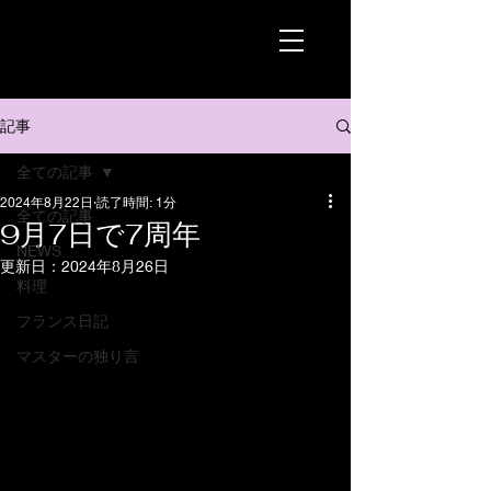
記事
全ての記事
2024年8月22日
読了時間: 1分
全ての記事
9月7日で7周年
NEWS
更新日：
2024年8月26日
料理
フランス日記
マスターの独り言