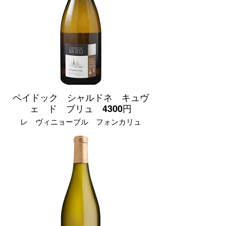
マスカットやライチなどの華やかな香り
が特徴。乾いた喉と味覚を潤す最高のア
ペリティフです。さっぱりとした味わい
はアフターに爽快感を残し、スパイシー
な料理ともよく合います。
ペイドック シャルドネ キュヴ
ェ ド ブリュ 4300円
レ ヴィニョーブル フォンカリュ
フランス 南西地方産
ブドウ品種
シャルドネ 100%
辛口
グリーンがかった淡い黄色。樽熟成由来
のバニラのような香りと、リッチでエレ
ガントな口当たりです。