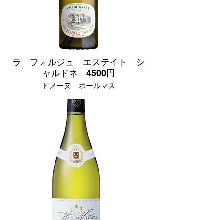
樽熟成したシャルドネの味わいが楽しめ
る、コストパフォーマンスに優れたワイ
ンです。
ラ フォルジュ エステイト シ
ャルドネ 4500円
ドメーヌ ポールマス
フランス ラングドッグ＆ルーション産
ブドウ品種
シャルドネ 100%
辛口
厳選されたシャルドネ種を使用し、新樽
を含むオーク樽で熟成させます。エレガ
ントでフルーティな風味で、比較的早く
から楽しめるまろやかな味わいが魅力で
す。