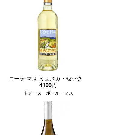
やや甘口
「リープフラウミルヒ」(聖母の乳)と言う
名のとおり天然の甘味とマイルドな口当
たりが好評のナーエ産ワイン。初めてワ
インを飲まれる方にもお勧めです。
コーテ マス ミュスカ・セック
4100円
ドメーヌ ポール・マス
フランス ラングドッグ＆ルーション産
ブドウ品種
ミュスカ 100%
やや辛口