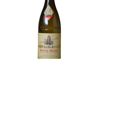
辛口
新鮮なリンゴや洋梨、グレープフルーツ
などのアロマがエレガントに香り、柑橘
系の爽やかな果実味、豊富なミネラル感
が素晴らしい質感となって口の中で広が
ります。
プイィ フュイッセ シャトー・
フュイッセ テ―ト ド キュヴ
ェ ￥18000
シャトー ド フュイッセ
フランス ブルゴーニュ産
ブドウ品種
シャルドネ 100%
辛口