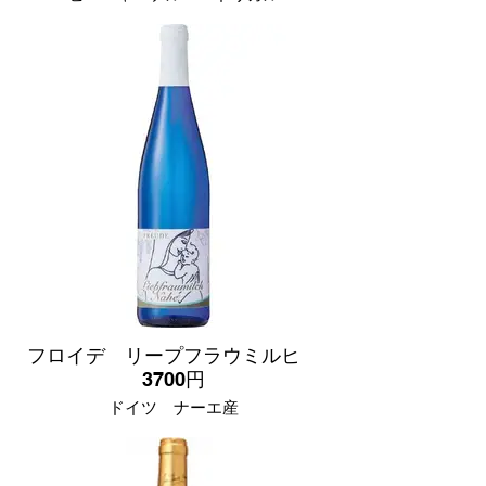
チリ セントラルヴァレー産
やや辛口
ブドウ品種
ゲヴュルツトラミネール 100%
白い花や南国系フルーツのアロマを持つ
白ワイン。口当たりは非常にリッチでふ
くらみのある味わい。ライチやパイナッ
プル、白桃のような果実味が口中に広が
ります。
フロイデ リープフラウミルヒ
3700円
ドイツ ナーエ産
ブドウ品種
ミュラートゥルガゥ 50%
シルヴァ－ナ 50%