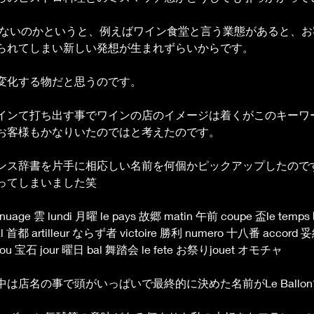
れないのかというと、例えばワイン食堂と言う業態があると、
られてしまい新しい発想が生まれずらいからです。
変化する物だと思うのです。
インて打ち出す事でワインの店のイメージは着くがこのキーワ
お客様もかなりいたのではと考えたのです。
ンス辞書を片手に相応しい名前を何個かピックアップしたので
ってしまいました笑
nuage 雲 lundi 月曜 le pays 故郷 matin 午前 coupe 盃le temp
l 首都 artilleur ならず者 victoire 勝利 numero 十八番 accord 妥
ou 宝石 jour 曜日 bal 舞踏会 le fete お祭りjouet オモチャ
は店名の事で頭がいっぱいで最終的に決めた名前がLe Ballo