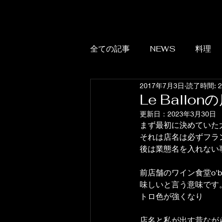
全ての記事
NEWS
料理
2017年7月3日
読了時間: 
Le Ballo
更新日：
2023年3月30日
まず最初に決めていた
それは店名は必ずフラ
後は業態名を入れない
前店舗のワイン食堂o'
味しいと言う意味です。
トロ色が強くなり
店名と私が出す昔なが