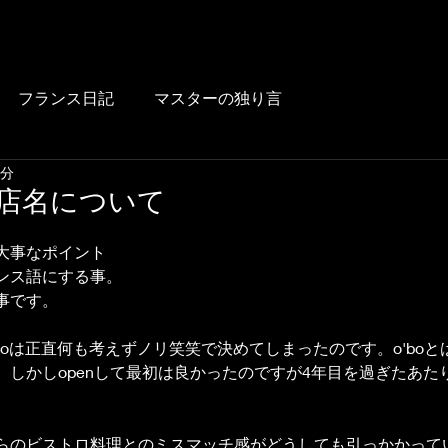
HOME
BLOG
FOOD
DRINK
WINE
LUNCH
LINK
フランス日記
マスターの独り言
2分
nの店名について
大事なポイント
ンス語にする事。
事です。
boは正直何も考えずノリ笑笑で決めてしまったのです。o'boと
しかしopenして最初は良かったのですが4年目を過ぎたあたり
らのビストロ料理とのミスマッチ感がどうしても引っかかって