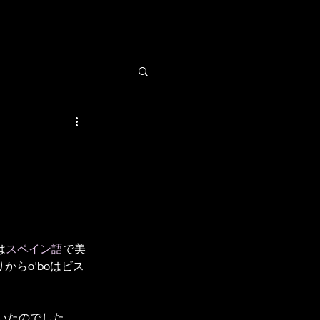
は
スペイン語
で美
からo'boはビス
いたのでした。