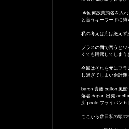
 今回何故業態名を入
と言うキーワードに縛
私の考えは店は絶えず
プラスの面で言うとワ
くても躊躇してしまう
今回はそれを元にフラ
し過ぎてしまい余計迷
baron 貴族 ballon 風船 
落者 depart 出発 capita
所 poele フライパン bij
ここから数日私の頭の中