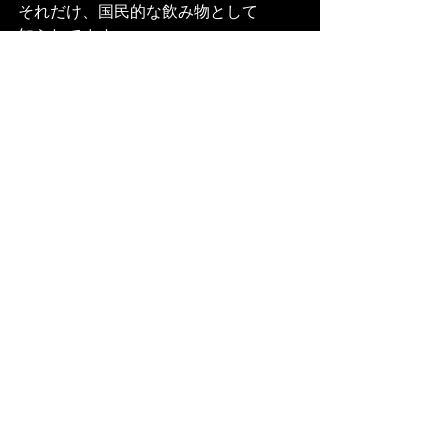
それだけ、国民的な飲み物として
知られてます。
NEWS
料理
最新記事
すべて表示