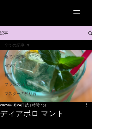
記事
全ての記事
全ての記事
NEWS
料理
フランス日記
マスターの独り言
2025年8月24日
読了時間: 1分
ディアボロ マント