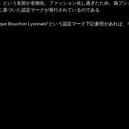
」という名前が名物化、ファッション化し過ぎたため、偽ブシ
に基づいた認定マークが発行されているのである
tique Bouchon Lyonnais“という認定マーク下記参照があ