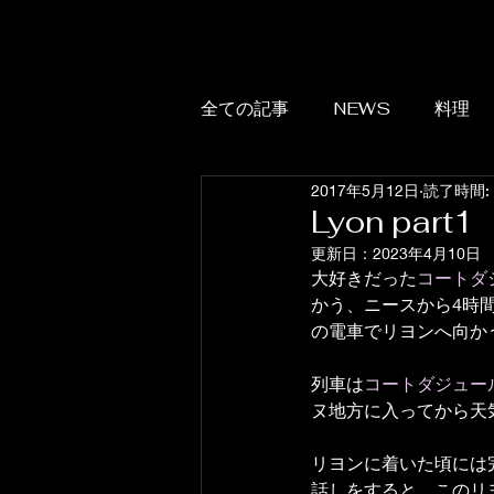
全ての記事
NEWS
料理
2017年5月12日
読了時間:
Lyon part1
更新日：
2023年4月10日
大好きだった
コートダ
かう、ニースから4時
の電車でリヨンへ向か
列車は
コートダジュー
ヌ地方に入ってから天
リヨンに着いた頃には
話しをすると、このリ