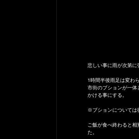
悲しい事に雨が次第に
1時間半後雨足は変わ
市街のブションが一体ど
かける事にする。
※ブションについては
ご飯が食べ終わると相
た。