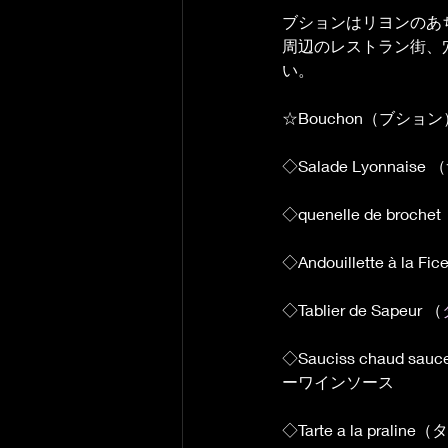
ブションはリヨンのあ
周辺のレストラン街、穴
い。
☆Bouchon（ブシ
◇Salade Lyonn
◇quenelle de br
◇Andouillette à
◇Tablier de Sapeur （
◇Sauciss chaud s
ーワインソース
◇Tarte a la pra