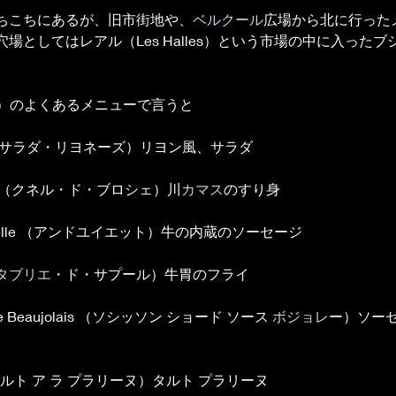
ちこちにあるが、旧市街地や、
ベルクール
広場から北に行った
場としてはレアル（Les Halles）という市場の中に入った
ョン）のよくあるメニューで言うと
aise （サラダ・リヨネーズ）リヨン風、サラダ
ochet （クネル・ド・ブロシェ）川
カマス
のすり身
 la Ficelle （アンドユイエット）牛の内蔵のソーセージ 
タブリエ
・ド・サプール）牛胃のフライ　
auce Beaujolais （ソシッソン ショード ソース 
ボジョレ
ー）ソー
line（タルト ア ラ プラリーヌ）タルト プラリーヌ