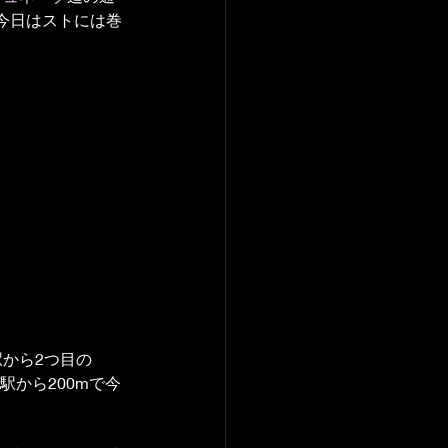
今日はストには巻
e駅から2つ目の
a駅から200mで今