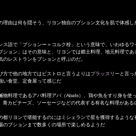
の理由は何を隠そう、リヨン独自のブション文化を肌で体感し
ンス語で「ブションー＝コルク栓」という意味で、いわゆるワ
ブション」はその意味と、リヨンでは郷土料理、地元料理であ
気のレストランをブションと呼ぶのだ。
び方で他の地方ではビストロと言うよりは
ブラッスリー
と言っ
強い食堂、定食屋って感じだ
贓物料理であるアバ料理アバ（Abats）、鶏や魚をすり身を使
、青カビチーズ、ソーセージなどの代表する有名な料理がある
の都リヨンで堪能するのにはミシェランで星を獲得するような
場のブションまで数多くの場所で楽しめるようだ