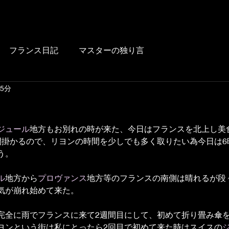
HOME
BLOG
FOOD
DRINK
WINE
LUNCH
LINK
フランス日記
マスターの独り言
 5分
ジュール
地方もお別れの時が来た、今日はフランスを北上し美
間掛かるので、リヨンの時間を少しでも多く取りたい為今日は6時
う。
ル
地方から
プロヴァンス
地方等のフランスの南側は晴れるが段
気が崩れ始めて来た。
完全に雨でフランスに来て2週間目にして、初めて折り畳み傘
ヨンという街は私にとったら2回目で初めて来た時はスイスの