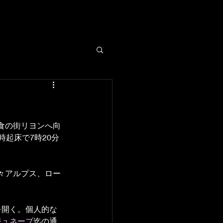
食の街リヨンへ向
起床で7時20分
々アルプス、ロー
を開く。個人的な
ジュネーブ
迄の通