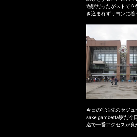
過駅だったがストで立
き込まれずリヨンに着く
今日の宿泊先のセジュール
saxe gambetta
迄で一番アクセスが良