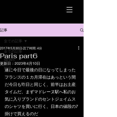
記事
全ての記事
2017年5月30日
読了時間: 4分
全ての記事
Paris part6
NEWS
更新日：
2023年4月10日
料理
遂に今日で最後の日になってしまった 
フランス日記
フランスの１カ月滞在はあっという間
だ今日も昨日と同じく、前半はお土産
マスターの独り言
タイムだ、まずマドレーヌ駅へ私のお
気に入りブランドのセントジェイムス
のシャツを買いに行く、日本の値段の7
掛けで買えるのだ