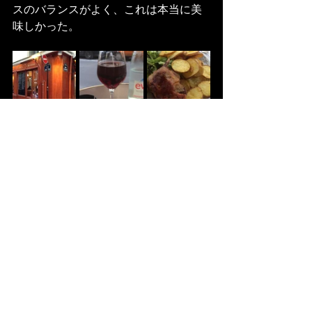
スのバランスがよく、これは本当に美
味しかった。
店を後にし散策すると
日本食
のレスト
ランが立ち並ぶ通りがあった。saint 
anne通りだ、なんと無くだがここの通
りを歩くと不思議と安心する。