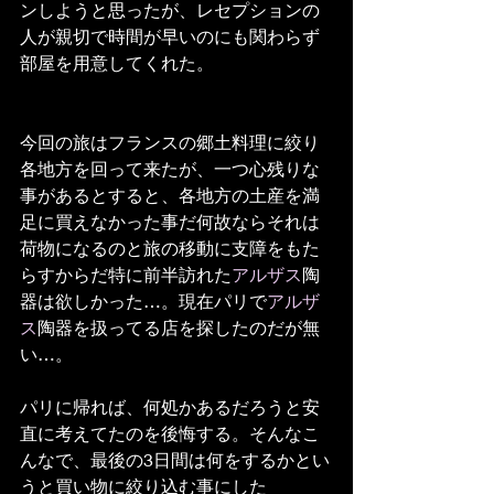
ンしようと思ったが、レセプションの
人が親切で時間が早いのにも関わらず
部屋を用意してくれた。 
今回の旅はフランスの郷土料理に絞り
各地方を回って来たが、一つ心残りな
事があるとすると、各地方の土産を満
足に買えなかった事だ何故ならそれは
荷物になるのと旅の移動に支障をもた
らすからだ特に前半訪れた
アルザス
陶
器は欲しかった…。現在パリで
アルザ
ス
陶器を扱ってる店を探したのだが無
い…。
パリに帰れば、何処かあるだろうと安
直に考えてたのを後悔する。そんなこ
んなで、最後の3日間は何をするかとい
うと買い物に絞り込む事にした