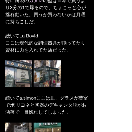
特に銅製の
カヌレ
の型は日本で買うよ
り3分の1で帰るので、ちょこっと心が
揺れ動いた。買うか買わないかは月曜
に持ちこしだ。
続いてLa Bovid
ここは現代的な調理器具が揃ってたり
資材に力を入れてた店だった。
続いてa.simonここは皿、グラスが豊富
でポ リヨネと陶器のデキャンタ瓶がお
洒落で一目惚れしてしまった。