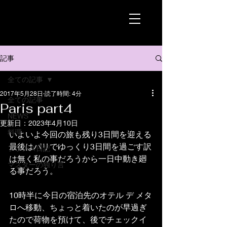
記事
全ての記事
2017年5月28日
読了時間: 4分
全ての記事
Paris part4
NEWS
更新日：
2023年4月10日
料理
いよいよ今回の旅も残り3日間を迎える
最後はパリでゆっくり3日間を過ごす訳
フランス日記
は無く私の事だろうから一日中動き廻
マスターの独り言
る事だろう。
10時半に今日の宿泊先のオテル デ メタ
ロへ移動、ちょっと着いたのが早過ぎ
たので荷物を預けて、後でチェックイ