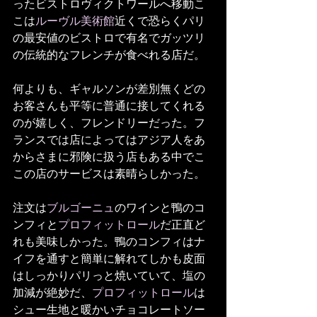
ったビストロヴィクトワールへ移動こ
こは
ルーヴル美術館
近くで恐らくパリ
の最安値のビストロで有名でガッツリ
の伝統的なフレンチが食べれる店だ。
何よりも、ギャルソンが差別無くどの
お客さんも平等に普通に接してくれる
のが嬉しく、フレンドリーだった。フ
ランスでは店によってはアジア人をあ
からさまに邪険に扱う店もある中でこ
この店のサービスは素晴らしかった。
注文は
ブルゴーニュ
のワインと鴨のコ
ンフィと
プロフィットロール
だ正直ど
れも美味しかった。鴨のコンフィはナ
イフを通すと簡単に解れてしかも皮面
はしっかりパリっと焼いていて、塩の
加減が絶妙だ、
プロフィットロール
は
シュー生地と暖かいチョコレートソー