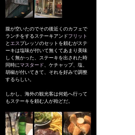
腹が空いたのでその後近くのカフェで
ランチをするステーキアンド
フリット
と
エス
プレッソのセットを頼むがステ
ーキは塩味が付いて無くてあまり美味
しく無かった、ステーキを出された時
同時に
マスタード
、ケチャップ、塩、
胡椒が付いてきて、それを好みで調整
するらしい。
しかし、海外の観光客は何処へ行って
もステーキを頼む人が殆どだ。