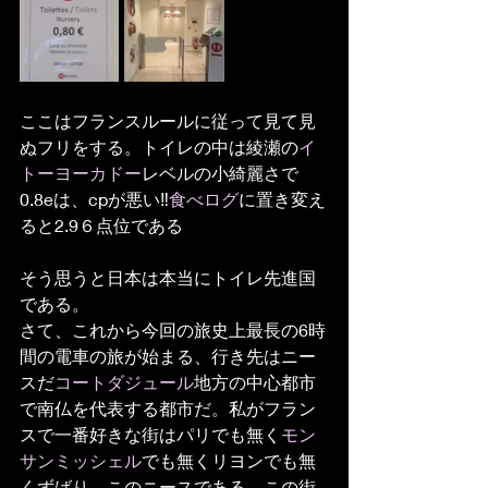
ここはフランスルールに従って見て見
ぬフリをする。トイレの中は綾瀬の
イ
トーヨーカドー
レベルの小綺麗さで
0.8eは、cpが悪い‼︎
食べログ
に置き変え
ると2.9６点位である
そう思うと日本は本当にトイレ先進国
である。
さて、これから今回の旅史上最長の6時
間の電車の旅が始まる、行き先はニー
スだ
コートダジュール
地方の中心都市
で南仏を代表する都市だ。私がフラン
スで一番好きな街はパリでも無く
モン
サンミッシェル
でも無くリヨンでも無
くずばり、このニースである。この街