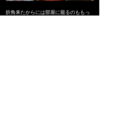
折角来たからには部屋に籠るのももっ
たいないので街を歩く事にその5分後ニ
ースに来て空から豪雨という歓迎を受
ける
直ぐにやむだろうと思ったら10分後に
小雨になり空が段々と晴れ渡り虹が見
える。