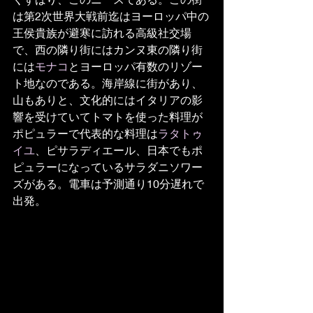
は第2次世界大戦前迄はヨーロッパ中の
王侯貴族が避寒に訪れる高級社交場
で、西の隣り街にはカンヌ東の隣り街
には
モナコ
とヨーロッパ有数のリゾー
ト地なのである。海岸線に街があり、
山もありと、文化的にはイタリアの影
響を受けていてトマトを使った料理が
ポピュラーで代表的な料理は
ラタトゥ
イユ
、ピサラディエール、日本でもポ
ピュラーになっているサラダニソワー
ズがある。電車は予測通り10分遅れで
出発。