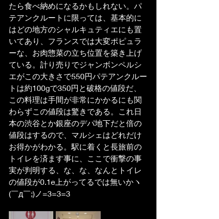
たら食べ納めになるかもしれない。パ
テアンクルートに限っては、基本的に
はどの地方のシャルキュティエにも置
いてあり、フランスでは大変ポピュラ
ーな、お肉惣菜の立ち位置を築き上げ
ている。計り売りでジャンボンペルシ
エがこの大きさで550円パテアンクルー
トは約100gで350円と破格の値段だ、
この料理は手間が非常にかかるにも関
わらずこの値段は驚きである。これ日
本の渋谷とか銀座のデパ地下だと倍の
値段はするので、マルシェはどれだけ
お得かがわかる。駅に着くと長旅前の
トイレを済ます事に、ここで衝撃の事
実が判明する、な、な、なんとトイレ
の値段が0.1e上がってるでは無いかヽ
(￣д￣;)ノ=3=3=3