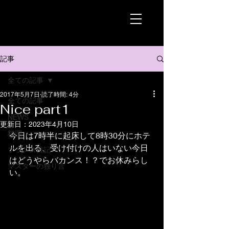
記事
全ての記事
2017年5月7日
読了時間: 4分
全ての記事
Nice part1
NEWS
更新日：
2023年4月10日
料理
今日は7時半に起床して8時30分にホテ
ルを出る、受け付けの人はいない今日
フランス日記
はどうやらバカンス！？でお休みらし
マスターの独り言
い。