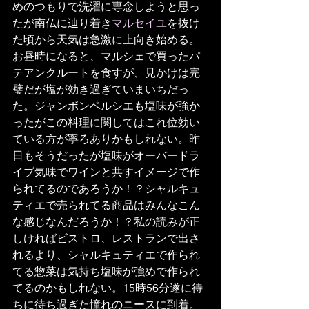
めのつもりで洗濯に専念しようと思っ
たが南仏に辿り着き
マルセイユ
を抜け
た頃から天気は急激に上向き始める。
お昼時になると、マルシェで買ったパ
テアンクルートを食すが、見かけは完
璧だが塩が効き過ぎていまいちだっ
た。ジャンボンペルシエも塩味が強か
ったがこの料理に関してはこれ位効い
ている方が寧ろありかもしれない。昨
日もそうだったが塩味がオーバードラ
イブ気味でワインと共すイメージで作
られてるのであろうか！？シャルキュ
ティエで売られてる商品はみんなこん
な感じなんだろうか！？私の読みが正
しければビストロ、レストランで出さ
れるより、シャルキュティエで作られ
てる惣菜は気持ち塩味が強めで作られ
てるのかもしれない。15時56分遂に待
ちに待ち過ぎた憧れのニースに到着。