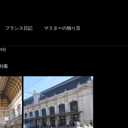
HOME
BLOG
FOOD
DRINK
WINE
LUNCH
LINK
フランス日記
マスターの独り言
 3分
到着