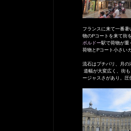
フランスに来て一番暑
物のPコートを来て街
ボルドー
駅で荷物が重
荷物とPコート小さい
流石はプチパリ、月の
 道幅が大変広く、街
ージャスさがあり。圧