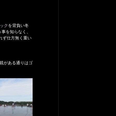
ック
を背負い冬
う事を知らなく、
れず仕方無く重い
鏡がある通りはゴ