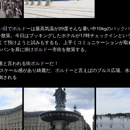
い日で
ボルドー
は最高気温が29度そんな暑い中10kgの
バックパ
を散策。今日はブッキングしたホテルが17時チェックインとい
くて預けようと試みもするも、上手くコミュニケーションが取
カバンを肩に掛け
ボルドー
市街を散策する。
港と言われる街
ボルドー
だ！
もスケール感があり綺麗だ、
ボルドー
と言えばのブルス広場、水
倒される