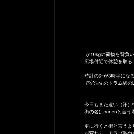
 が10kgの荷物を背
広場付近で休憩を取る
時計の針が3時半にな
で宿泊先のトラム駅のL
今日もまた遠い（汗）
街の名はcenonと言
更に行くと街と言うよ
が変わり、アラブ系や