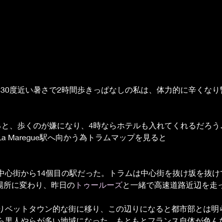
負い30度近い暑さで2時間歩きっぱなしの私は、体力的に辛くな
ると、歩くのが嫌になり、4時ならホテルも入れてくれるだろう
a Maregue駅へ向かう為トラムマップを見ると
中心街から14個目の駅だった。トラムは中心街を抜け坂を抜け
う場所に変わり、昨日の
トゥールーズ
と一緒で高速道路近辺を走
りベットタウン的な街に移り、この辺りになると都市部とは明
ら黒人やらが多い地域になった。もともとフランス自体が色ん