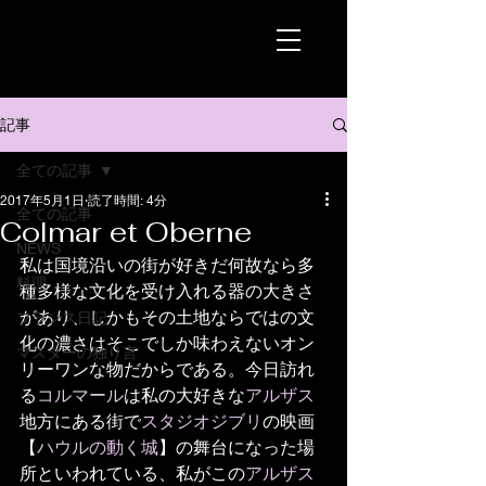
記事
全ての記事
2017年5月1日
読了時間: 4分
全ての記事
Colmar et Oberne
NEWS
私は国境沿いの街が好きだ何故なら多
料理
種多様な文化を受け入れる器の大きさ
があり、しかもその土地ならではの文
フランス日記
化の濃さはそこでしか味わえないオン
マスターの独り言
リーワンな物だからである。今日訪れ
る
コルマール
は私の大好きな
アルザス
地方にある街で
スタジオジブリ
の映画
【
ハウルの動く城
】の舞台になった場
所といわれている、私がこの
アルザス