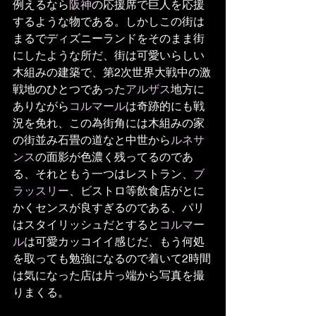
例えるなら
阪神
の応援席で巨人を応援
するような物である。しかしこの街は
まるでディズニーランドをそのまま街
にしたような所だ、街は可愛いらしい
木組みの建築で、第2次世界大戦中の激
戦地のひとつであった
アルザス
地方に
ありながら
コルマール
は奇跡的にも戦
況を免れ、この為街角には木組みの家
の街並み石畳の道なと中世から
ルネサ
ンス
の面影が色濃く残ってるのであ
る、それともう一つはレストラン、
ブ
ラッスリー
、ビストロ等飲食店がとに
かくセンスが良すぎるのである、パリ
はスタイリッシュだとすると
コルマー
ル
は可愛カッコイイ感じだ、もう何処
を取っても勉強になるので着いて2時間
は気になった店は片っ端から写真を撮
りまくる。