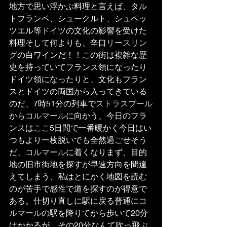
地方で思い浮かぶ料理と言えば、タル
トフランベ、シュークルト、シュペッ
ツエル等ドイツの文化の影響を受けた
料理そして何よりも、辛口
リースリン
グ
の白ワインだ！！この街は複雑な歴
史を持っていてフランス領になったり
ドイツ領になったりと、文化もフラン
スとドイツの両国から入ってきている
のだ、7時51分の列車で
ストラスブール
から
コルマール
に向かう、今日のフラ
ンスはここ5日間で一番暖かく今日はい
つもより一枚脱いでも全然過ごせそう
だ、
コルマール
に着くなりまず、目的
地の旧市街地を探すが早速方向を間違
えてしまう、私はとにかく地図を読む
のが苦手で感性で道を探すのが得意で
ある。仕切り直しに駅に戻る普通に
コ
ルマール
の駅を降りてから歩いて20分
はかかるが、その20分なんて吹っ飛ぶ