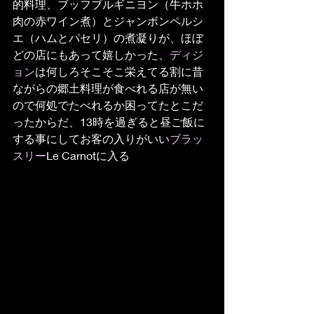
的料理、ブッフブルギニヨン（牛ホホ
肉の赤ワイン煮）とジャンボンペルシ
エ（ハムとパセリ）の煮凝りが、ほぼ
どの店にもあって嬉しかった、
ディジ
ョン
は何しろそこそこ栄えてる割に昔
ながらの郷土料理が食べれる店が無い
ので何処でたべれるか困ってたとこだ
ったからだ、13時を過ぎると昼ご飯に
する事にしてお客の入りがいい
ブラッ
スリー
Le Carnotに入る