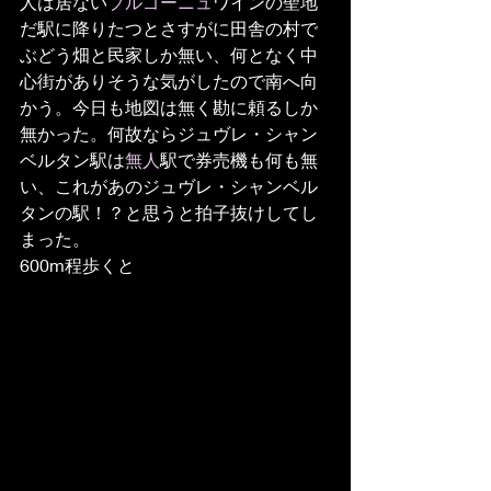
人は居ない
ブルゴーニュ
ワインの聖地
だ駅に降りたつとさすがに田舎の村で
ぶどう畑と民家しか無い、何となく中
心街がありそうな気がしたので南へ向
かう。今日も地図は無く勘に頼るしか
無かった。何故ならジュヴレ・シャン
ベルタン駅は
無人
駅で券売機も何も無
い、これがあのジュヴレ・シャンベル
タンの駅！？と思うと拍子抜けしてし
まった。
600m程歩くと