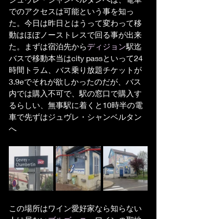
でのアクセスは可能という事を知っ
た。今日は昨日とはうって変わって移
動はほぼノーストレスで回る事が出来
た。まずは宿泊先から
ディジョン
駅迄
バスで移動本当はcity passといって24
時間トラム、バス乗り放題チケットが
3.9eでそれが欲しかったのだが、バス
内では購入不可で、駅の窓口で購入す
るらしい、無事駅に着くと10時半の電
車で先ずはジュヴレ・シャンベルタン
へ
この場所はワイン愛好家なら知らない