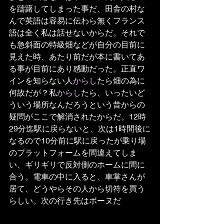
を躊躇してしまった事だ、田舎の村な
んで英語は容易に伝わら無くフランス
語は全く私は話せないからだ。それで
も急斜面の特級畑などが自分の目前に
見えた時、あたり前だが本に書いてあ
る事が目前にあり感動だった。正直ワ
インを知らない人
からし
たら畑の為に
何故だが？私
からし
たら、いったいど
ういう場所なんだろうという昔からの
疑問がここで解消されたからだ。12時
29分迄駅に戻らないと、次は1時間後に
なるので10分前に駅に戻ったが乗り場
のプラットフォームを間違えてしま
い、ギリギリで反対側のホームに間に
合う。電車の中に入ると、車掌さんが
居て、どうやらその人から切符を買う
らしい。次の行き先はボーヌだ