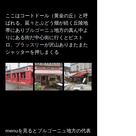
ここはコートドール（黄金の丘）と呼
ばれる、延々とぶどう畑が続く丘陵地
帯にあり
ブルゴーニュ
地方の真ん中よ
りにある街だ中心街に行くとビスト
ロ、
ブラッスリー
が沢山ありまたまた
シャッターを押しまくる
menuを見ると
ブルゴーニュ
地方の代表