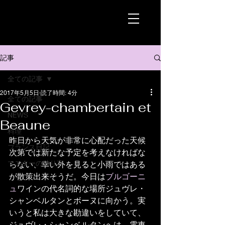
記事
全ての記事
2017年5月5日
読了時間: 4分
全ての記事
Gevrey-chambertain et
NEWS
Beaune
料理
昨日から天気が非常に心配だった天候
フランス日記
次第では新たな予定を考えなければな
マスターの独り言
らない、幸い外を見ると小雨ではある
が散策出来そうだ。今日は
ブルゴーニ
ュ
ワインの代名詞的な場所ジュヴレ・
シャンベルタンとボーヌに向かう。実
いうと私は大きな勘違いをしていて、
ジュヴレ・シャンベルタンへは、電車