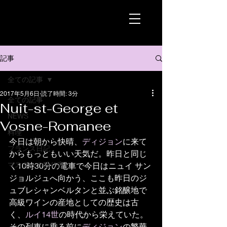
記事
全ての記事
2017年5月6日
読了時間: 3分
全ての記事
Nuit-st-George et
NEWS
Vosne-Romanee
料理
今日は朝から快晴、
ディジョン
に来て
フランス日記
からもっともいい天気だ。昨日と同じ
マスターの独り言
く10時30分の電車で今日はニュイ サン 
ジョルジュへ向かう、ここも昨日のジ
ュブレシャンベルタンと並ぶ銘醸地で
高級ワインの産地としての歴史は古
く、
ルイ14世
の時代から栄えていた。
その列車に乗る前に
ディジョン
の繁華