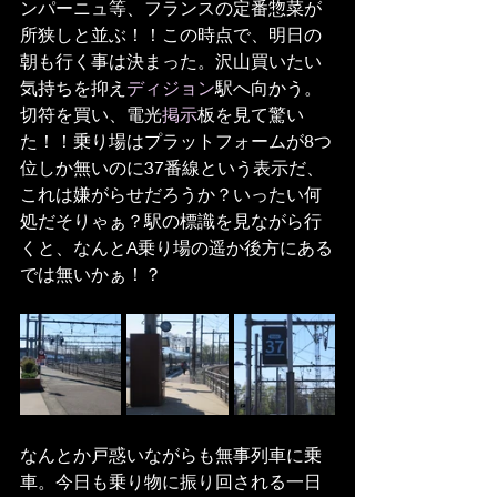
ンパーニュ等、フランスの定番惣菜が
所狭しと並ぶ！！この時点で、明日の
朝も行く事は決まった。沢山買いたい
気持ちを抑え
ディジョン
駅へ向かう。
切符を買い、電光
掲示
板を見て驚い
た！！乗り場はプラットフォームが8つ
位しか無いのに37番線という表示だ、
これは嫌がらせだろうか？いったい何
処だそりゃぁ？駅の標識を見ながら行
くと、なんとA乗り場の遥か後方にある
では無いかぁ！？
なんとか戸惑いながらも無事列車に乗
車。今日も乗り物に振り回される一日