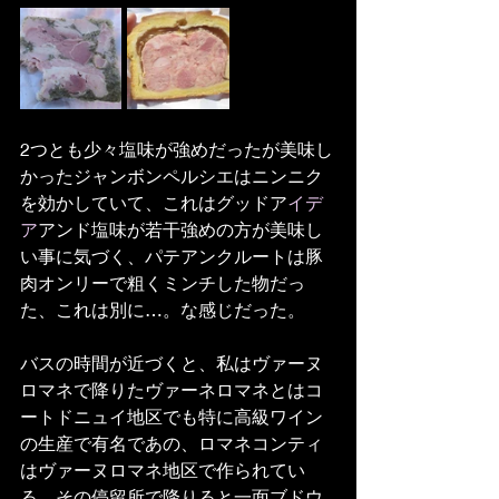
2つとも少々塩味が強めだったが美味し
かったジャンボンペルシエはニンニク
を効かしていて、これはグッドア
イデ
ア
アンド塩味が若干強めの方が美味し
い事に気づく、パテアンクルートは豚
肉オンリーで粗くミンチした物だっ
た、これは別に…。な感じだった。
バスの時間が近づくと、私はヴァーヌ
ロマネで降りたヴァーネロマネとはコ
ートドニュイ地区でも特に高級ワイン
の生産で有名であの、ロマネコンティ
はヴァーヌロマネ地区で作られてい
る。その停留所で降りると一面ブドウ