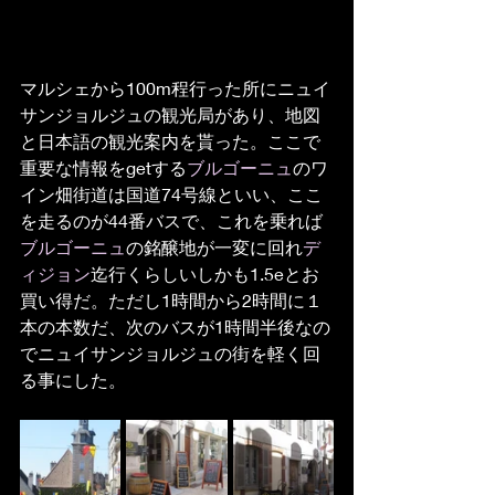
マルシェから100m程行った所にニュイ
サンジョルジュの観光局があり、地図
と日本語の観光案内を貰った。ここで
重要な情報をgetする
ブルゴーニュ
のワ
イン畑街道は国道74号線といい、ここ
を走るのが44番バスで、これを乗れば
ブルゴーニュ
の銘醸地が一変に回れ
デ
ィジョン
迄行くらしいしかも1.5eとお
買い得だ。ただし1時間から2時間に１
本の本数だ、次のバスが1時間半後なの
でニュイサンジョルジュの街を軽く回
る事にした。