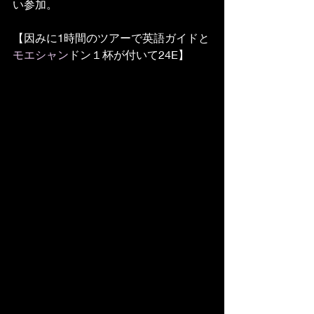
い参加。
【因みに1時間のツアーで英語ガイドと
モエシャン
ドン１杯が付いて24E】