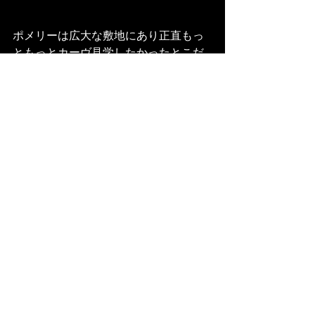
ポメリーは広大な敷地にあり正直もっ
ともっとカーヴ見学したかったとこだ
が時間の関係で断念残念(ｰ ｰ;)
時間も少なくなりバスの停留所に向か
うとバスはタッチの差で逃してしま
う。バスの時刻表があればこんな事に
はならなかったのだが…。ここから20
分は待って次のバスへ、次にみたかっ
たGHマムで下車出来るか分からない。
しかし意外とランスの駅に近い事に気
付いたので下車、カーヴ内には入る余
裕は無かったが無事カメラに収める事
が出来た…。