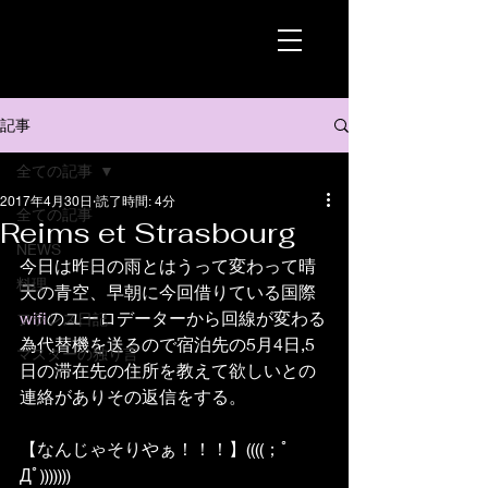
記事
全ての記事
2017年4月30日
読了時間: 4分
全ての記事
Reims et Strasbourg
NEWS
今日は昨日の雨とはうって変わって晴
料理
天の青空、早朝に今回借りている国際
wifi
のユーロデーターから回線が変わる
フランス日記
為代替機を送るので宿泊先の5月4日,5
マスターの独り言
日の滞在先の住所を教えて欲しいとの
連絡がありその返信をする。
【なんじゃそりやぁ！！！】((((；ﾟ
Дﾟ)))))))