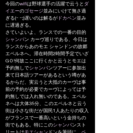
今回の
wifi
は野球選手の活躍で云うと
ダ
イエー
の
ゴセージ
並みにいけて無さ過
ぎる(ｰ ｰ;)遅いのは解るが
ドカベン
並み
に遅過ぎる。
さていよいよ、ランスでの一番の目的
シャンパ
ン カーヴ巡りである、今日は
ランスからあのモエ シャンドンの故郷
エペルネへ。滞在時間2時間予定でいざ
GＯ!何故ここに行くかと云うとモエは
予約無しで
シャンパ
ンツアーに参加出
来て日本語ツアーがあるという噂があ
るからだ、実云うと大抵のカーヴは事
前の予約が必要でカーヴによっては予
約無しでは入れ無いのである。エペル
ネへは大体35分、このエペルネと云う
街は小さな街だが国民1人あたりの収入
がフランスで一番高いという金持ちの
街でもある。特にこの
シャンパ
ンスト
リートは
モエシャン
ドンを筆頭に、
ペ